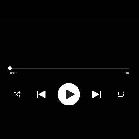
0:00
0:00