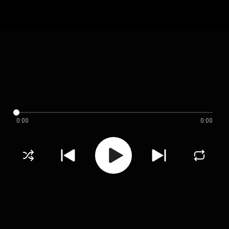
0:00
0:00