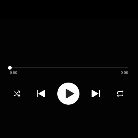
0:00
0:00