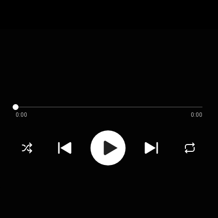
0:00
0:00