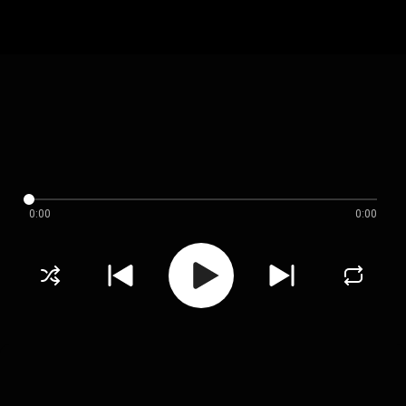
0:00
0:00