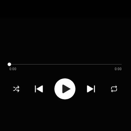
0:00
0:00