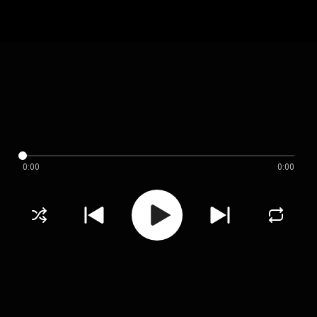
0:00
0:00