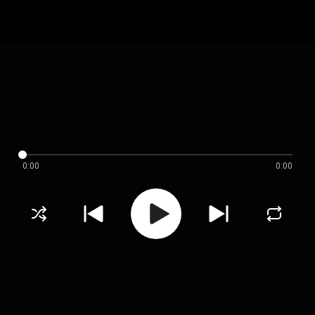
0:00
0:00