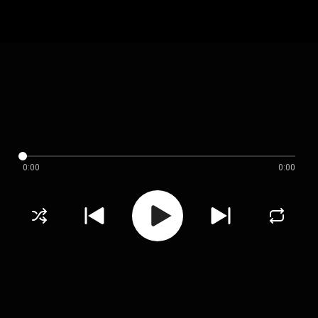
0:00
0:00