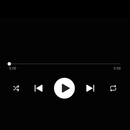
0:00
0:00