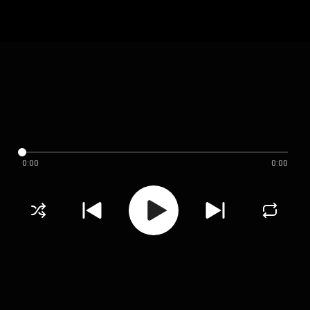
0:00
0:00