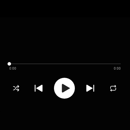
0:00
0:00