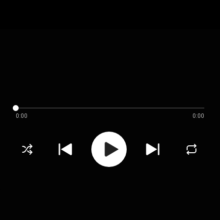
0:00
0:00