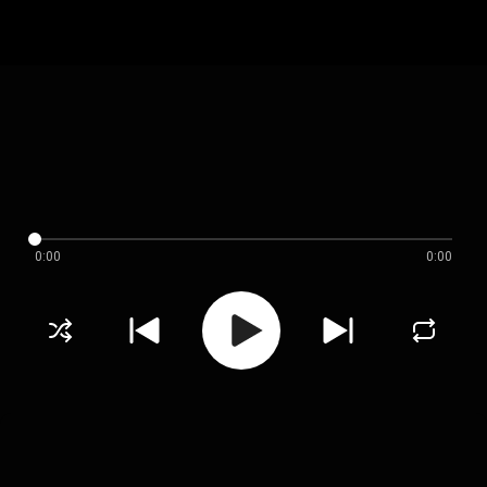
0:00
0:00