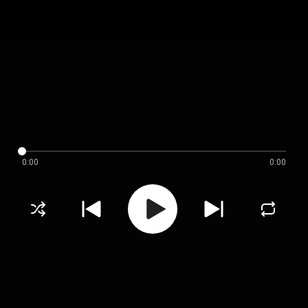
0:00
0:00