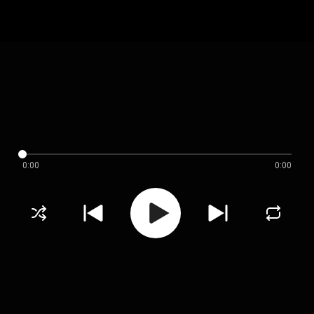
0:00
0:00