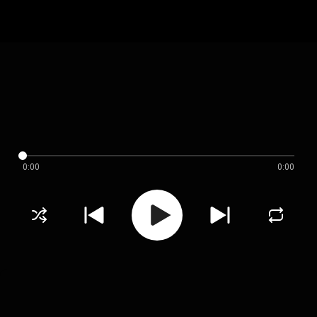
0:00
0:00