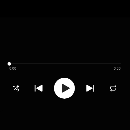
0:00
0:00