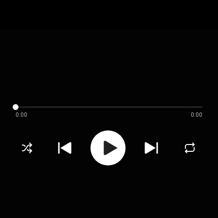
0:00
0:00