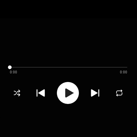
0:00
0:00