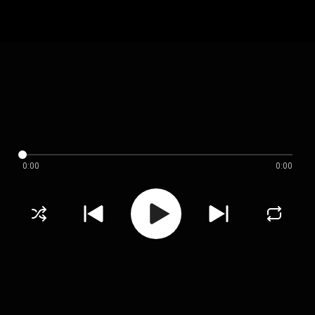
0:00
0:00