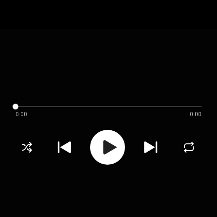
0:00
0:00