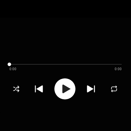
0:00
0:00