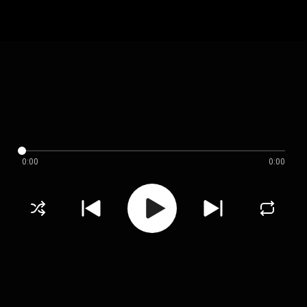
0:00
0:00