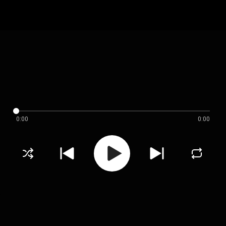
0:00
0:00