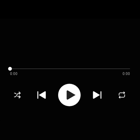
0:00
0:00