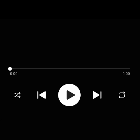
0:00
0:00