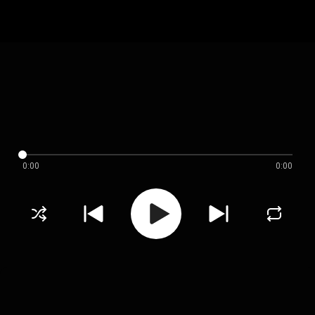
0:00
0:00