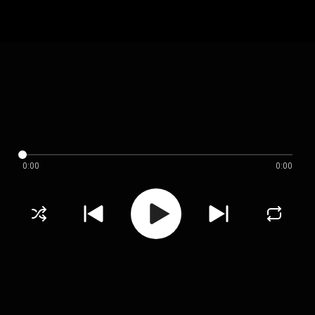
0:00
0:00