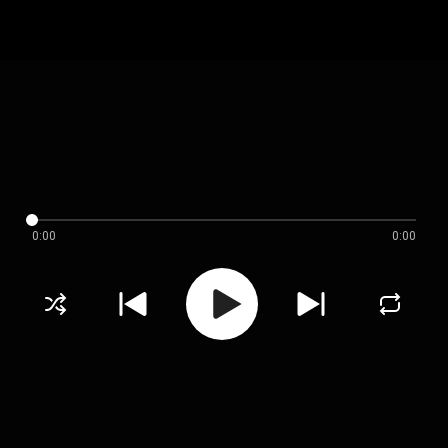
0:00
0:00