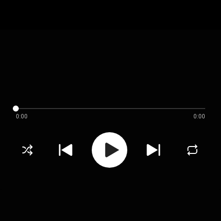
0:00
0:00