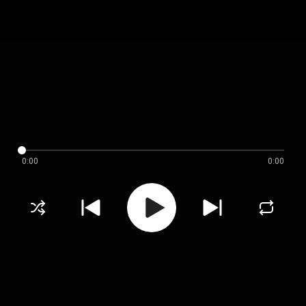
0:00
0:00