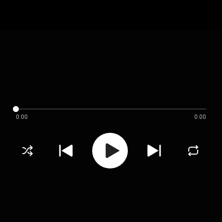
0:00
0:00