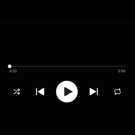
0:00
0:00