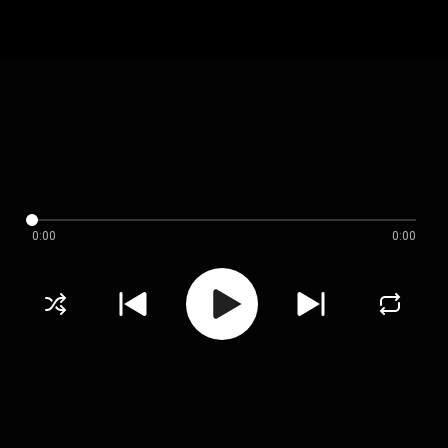
0:00
0:00