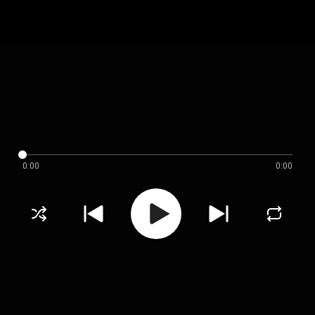
0:00
0:00