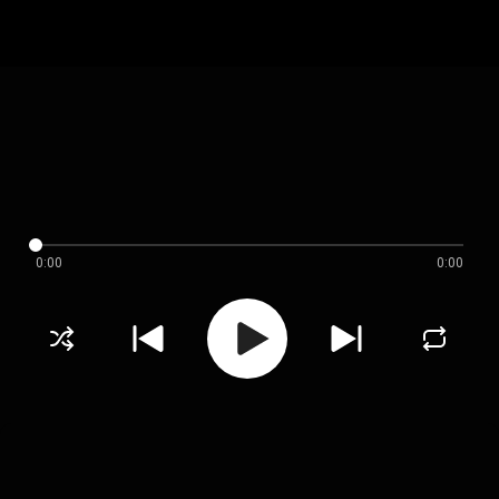
0:00
0:00