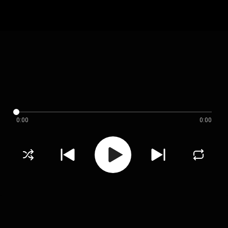
0:00
0:00