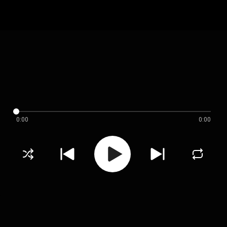
0:00
0:00