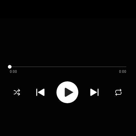
0:00
0:00