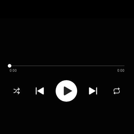
0:00
0:00