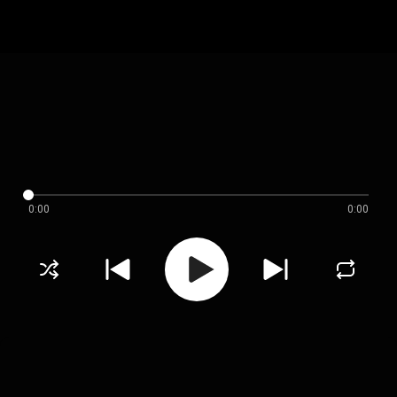
0:00
0:00