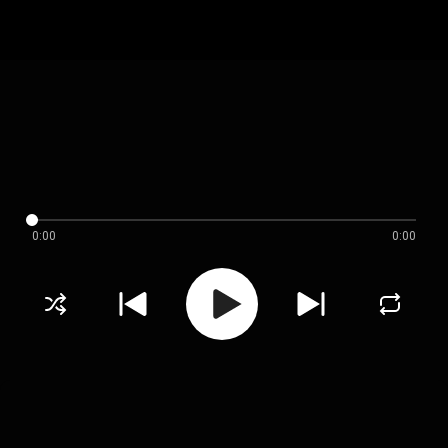
0:00
0:00