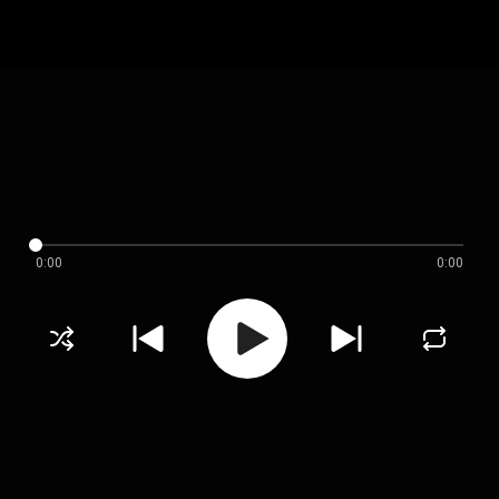
0:00
0:00