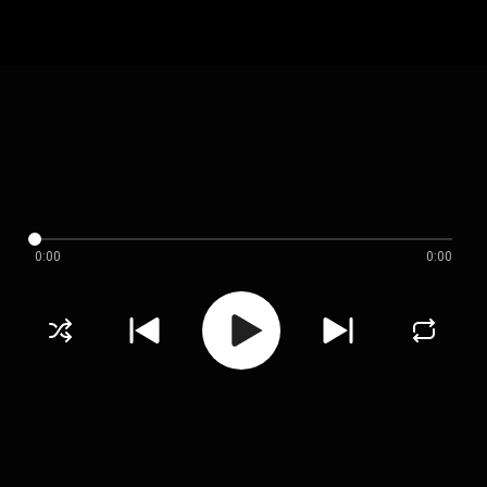
0:00
0:00