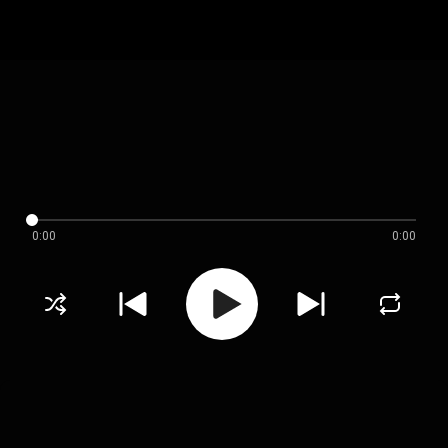
0:00
0:00