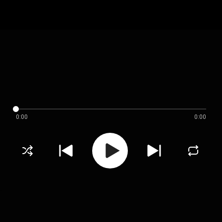
0:00
0:00