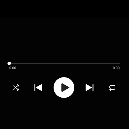
0:00
0:00