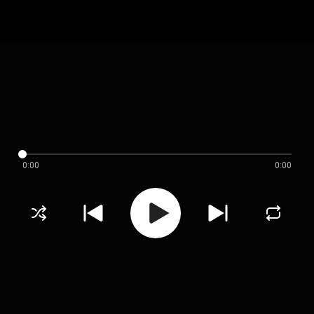
0:00
0:00