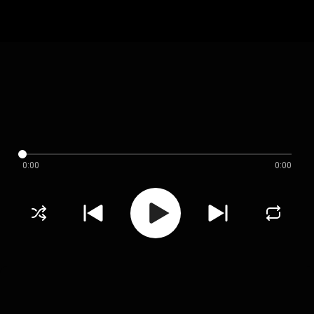
0:00
0:00